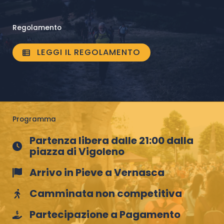
Regolamento
LEGGI IL REGOLAMENTO
Programma
Partenza libera dalle 21:00 dalla
piazza di Vigoleno
Arrivo in Pieve a Vernasca
Camminata non competitiva
Partecipazione a Pagamento