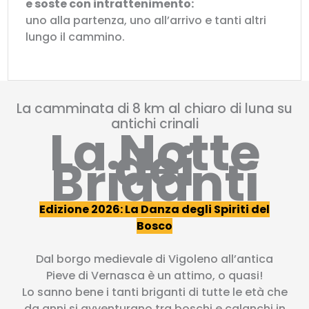
e soste con intrattenimento:
uno alla partenza, uno all’arrivo e tanti altri
lungo il cammino.
La camminata di 8 km al chiaro di luna su
antichi crinali
La Notte
dei
Briganti
Edizione 2026: La Danza degli Spiriti del
Bosco
Dal borgo medievale di Vigoleno all’antica
Pieve di Vernasca è un attimo, o quasi!
Lo sanno bene i tanti briganti di tutte le età che
da anni si avventurano tra boschi e calanchi in