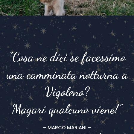
“Cosa ne dici se facessimo
una camminata notturna a
Vigoleno?
Magari qualcuno viene!”
– MARCO MARIANI –