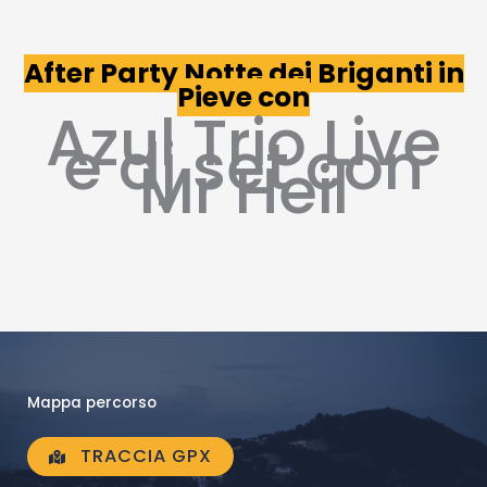
After Party Notte dei Briganti in
Pieve con
Azul Trio Live
e dj set con
Mr Heil
Mappa percorso
TRACCIA GPX